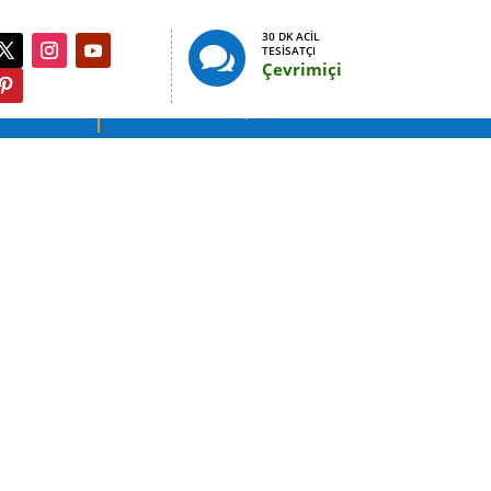
30 DK ACIL

TESISATÇI
Çevrimiçi
IK AÇMA
SERVIS TALEBI
ervisimiz 30 dk da ayağınıza gelsin.
ıza kalıcı zarar verebilir.