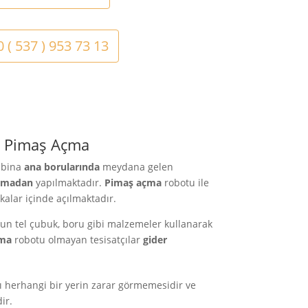
 ( 537 ) 953 73 13
ı Pimaş Açma
a bina
ana borularında
meydana gelen
rmadan
yapılmaktadır.
Pimaş açma
robotu ile
kalar içinde açılmaktadır.
uzun tel çubuk, boru gibi malzemeler kullanarak
ma
robotu olmayan tesisatçılar
gider
 herhangi bir yerin zarar görmemesidir ve
ir.