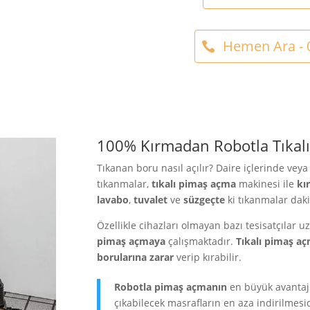
Hemen Ara - 0
100% Kırmadan Robotla Tıkal
Tıkanan boru nasıl açılır? Daire içlerinde vey
tıkanmalar,
tıkalı pimaş
açma
makinesi ile
kı
lavabo
,
tuvalet
ve
süzgeçte
ki tıkanmalar daki
Özellikle cihazları olmayan bazı tesisatçılar 
pimaş açmaya
çalışmaktadır.
Tıkalı pimaş
aç
borularına zarar
verip kırabilir.
Robotla pimaş açma
nın
en büyük avantajı
çıkabilecek masrafların en aza indirilmesid