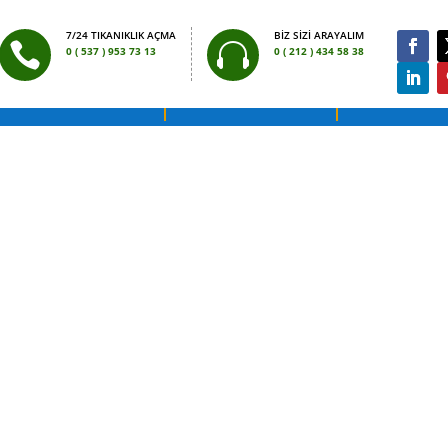
7/24 TIKANIKLIK AÇMA
BIZ SIZI ARAYALIM


0 ( 537 ) 953 73 13
0 ( 212 ) 434 58 38
 SU KAÇAĞI TESPITI
SU KAÇAĞI BULMA
7/24 TIKANIKL
rar vermeden pimaş açma. Pimaş tıkanıklığı açma için hemen arayın s
pimaş tıkanıklıklarını kırmadan açıyoruz. Kimyasal kullanmak tesisatın
