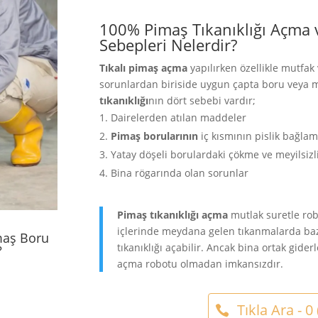
100% Pimaş Tıkanıklığı Açma
Sebepleri Nelerdir?
Tıkalı pimaş açma
yapılırken özellikle mutfak
sorunlardan biriside uygun çapta boru veya 
tıkanıklığı
nın dört sebebi vardır;
Dairelerden atılan maddeler
Pimaş borularının
iç kısmının pislik bağlam
Yatay döşeli borulardaki çökme ve meyilsiz
Bina rögarında olan sorunlar
Pimaş tıkanıklığı açma
mutlak suretle
rob
içlerinde meydana gelen tıkanmalarda baz
maş Boru
tıkanıklığı açabilir. Ancak bina ortak gide
?
açma robotu olmadan imkansızdır.
Tıkla Ara - 0