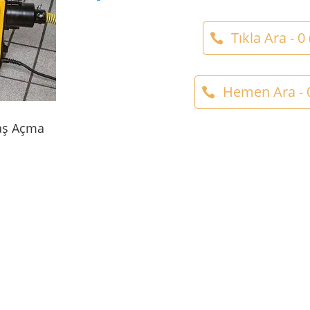
Tıkla Ara - 0
Hemen Ara - 0
aş Açma