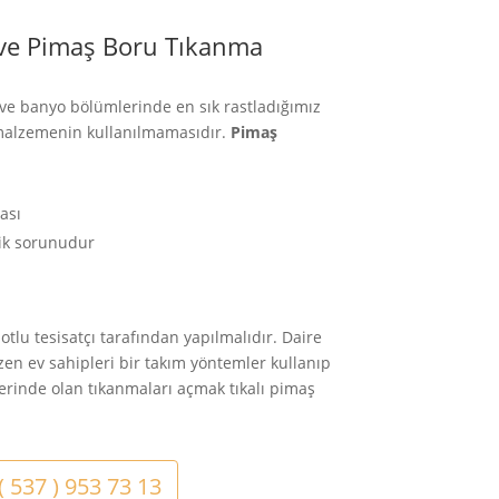
 ve Pimaş Boru Tıkanma
 ve banyo bölümlerinde en sık rastladığımız
malzemenin kullanılmamasıdır.
Pimaş
ası
lik sorunudur
otlu tesisatçı
tarafından yapılmalıdır. Daire
en ev sahipleri bir takım yöntemler kullanıp
rlerinde olan tıkanmaları açmak tıkalı pimaş
 ( 537 ) 953 73 13