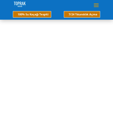
100% Su Kaçağı Tespiti
7/24 Tıkanıklık Açma
su kaçağı
Kırmadan ve kesinlikle tesisatınıza hiç bir zarar
vermeden 100% noktasal olarak dinleme cihazları
ile su kaçağı tespiti yapıyoruz. Hemen arayın
servisimiz 30 dk da ayağınıza gelsin. Su kaçağı
tespitinde artık tesisatınıza zarar vermeyin.
Hemen Ara
Fiyat Al
