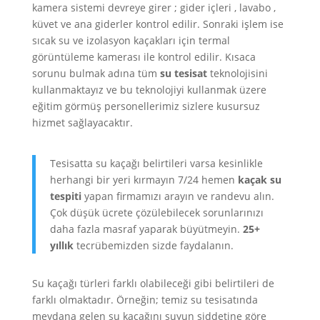
kamera sistemi devreye girer ; gider içleri , lavabo ,
küvet ve ana giderler kontrol edilir. Sonraki işlem ise
sıcak su ve izolasyon kaçakları için termal
görüntüleme kamerası ile kontrol edilir. Kısaca
sorunu bulmak adına tüm
su tesisat
teknolojisini
kullanmaktayız ve bu teknolojiyi kullanmak üzere
eğitim görmüş personellerimiz sizlere kusursuz
hizmet sağlayacaktır.
Tesisatta su kaçağı belirtileri varsa kesinlikle
herhangi bir yeri kırmayın 7/24 hemen
kaçak su
tespiti
yapan firmamızı arayın ve randevu alın.
Çok düşük ücrete çözülebilecek sorunlarınızı
daha fazla masraf yaparak büyütmeyin.
25+
yıllık
tecrübemizden sizde faydalanın.
Su kaçağı türleri farklı olabileceği gibi belirtileri de
farklı olmaktadır. Örneğin; temiz su tesisatında
meydana gelen su kaçağını suyun şiddetine göre