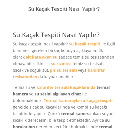
Su Kaçak Tespiti Nasıl Yapılır?
Su Kaçak Tespiti Nasıl Yapılır?
Su kaçak tespiti nasıl yapılır?
Su kaçak tespiti
ile ilgili
bilinmesi gereken birkaç konuyu açıklayalım.İlk
olarak
alt kata akan su
sadece temiz su tesisatından
olmayabilir. İkincisi
su sızıntısı
temiz su tesisatı
(sıcak ve soğuk su),
pis su tesisatı
veya
kalorifer
tesisatından
da kaynaklanabilir.
Temiz su ve
kalorifer tesisatı kaçaklarında
termal
kamera
ve
su sesini algılayan
cihaz
ile
bulunmaktadır.
Termal kamerayla
su kaçağı tespiti
genelde sıcak su kaçaklarında ve kombi su kaçağı
tespitinde yapılır. Çünkü
termal kamera
akan suyun
sıcaklık derecesini bile tespit etmektedir. Ayrıca
su
borularının
nereden geçtiğini bulmak içinde
termal