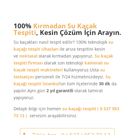
100%
Kırmadan Su Kaçak
Tespiti
, Kesin Çözüm İçin Arayın.
Su kaçakları nasıl tespit edilir? 100% teknolojik
su
kaçağı tespit cihazları
ile arıza tespitini kesin
ve
noktasal
olarak kırmadan yapıyoruz.
Su kaçak
tespiti firması
olarak son teknoloji
kameralı su
kaçak tespit makineleri
kullanıyoruz.Usta
su
tesisatçısı
personeli ile 7/24 hizmetinizdeyiz.
Su
kaçağı tespiti
İstanbul
‘un tüm ilçelerinde
30 dk
da
yapılır.Aynı gün
2 yıl garantili
olarak tamirat
yapıyoruz.
Detaylı bilgi için hemen
su kaçağı tespiti
( 0 537 953
73 13 )
servisini arayabilirsiniz.