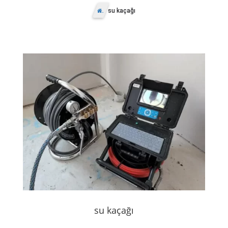
su kaçağı
Anasayfa
su kaçağı