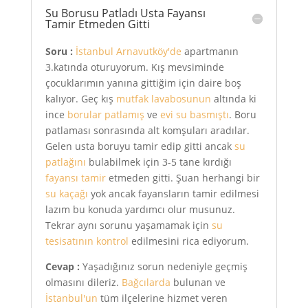
Su Borusu Patladı Usta Fayansı
Tamir Etmeden Gitti
Soru :
İstanbul Arnavutköy'de
apartmanın
3.katında oturuyorum. Kış mevsiminde
çocuklarımın yanına gittiğim için daire boş
kalıyor. Geç kış
mutfak lavabosunun
altında ki
ince
borular patlamış
ve
evi su basmıştı
. Boru
patlaması sonrasında alt komşuları aradılar.
Gelen usta boruyu tamir edip gitti ancak
su
patlağını
bulabilmek için 3-5 tane kırdığı
fayansı tamir
etmeden gitti. Şuan herhangi bir
su kaçağı
yok ancak fayansların tamir edilmesi
lazım bu konuda yardımcı olur musunuz.
Tekrar aynı sorunu yaşamamak için
su
tesisatının kontrol
edilmesini rica ediyorum.
Cevap :
Yaşadığınız sorun nedeniyle geçmiş
olmasını dileriz.
Bağcılarda
bulunan ve
İstanbul'un
tüm ilçelerine hizmet veren