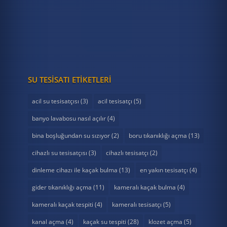
0 (537) 953 73 13
SU TESISATI ETIKETLERI
acil su tesisatçısı
(3)
acil tesisatçı
(5)
banyo lavabosu nasıl açılır
(4)
bina boşluğundan su sızıyor
(2)
boru tıkanıklığı açma
(13)
cihazlı su tesisatçısı
(3)
cihazlı tesisatçı
(2)
dinleme cihazı ile kaçak bulma
(13)
en yakın tesisatçı
(4)
gider tıkanıklığı açma
(11)
kameralı kaçak bulma
(4)
kameralı kaçak tespiti
(4)
kameralı tesisatçı
(5)
kanal açma
(4)
kaçak su tespiti
(28)
klozet açma
(5)