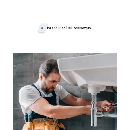
İstanbul acil su tesisatçısı
Anasayfa