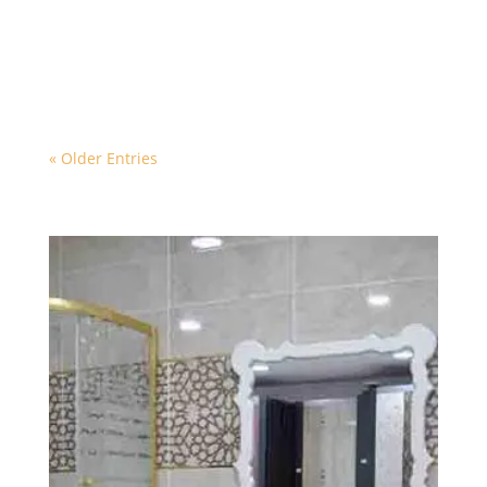
arızalarda arızanın yapılması için yapılacak
kırımda şanlıysanız birkaç fayans ile durumdan
kurtulursunuz.
« Older Entries