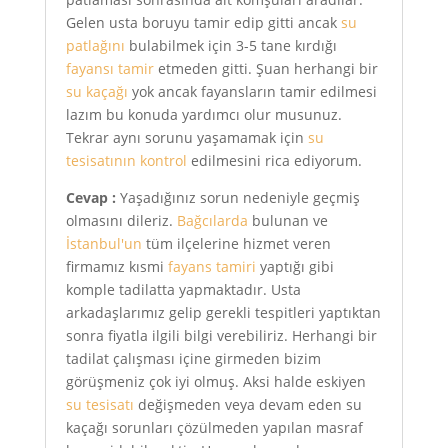
Gelen usta boruyu tamir edip gitti ancak
su
patlağını
bulabilmek için 3-5 tane kırdığı
fayansı tamir
etmeden gitti. Şuan herhangi bir
su kaçağı
yok ancak fayansların tamir edilmesi
lazım bu konuda yardımcı olur musunuz.
Tekrar aynı sorunu yaşamamak için
su
tesisatının kontrol
edilmesini rica ediyorum.
Cevap :
Yaşadığınız sorun nedeniyle geçmiş
olmasını dileriz.
Bağcılarda
bulunan ve
İstanbul'un
tüm ilçelerine hizmet veren
firmamız kısmi
fayans tamiri
yaptığı gibi
komple tadilatta yapmaktadır. Usta
arkadaşlarımız gelip gerekli tespitleri yaptıktan
sonra fiyatla ilgili bilgi verebiliriz. Herhangi bir
tadilat çalışması içine girmeden bizim
görüşmeniz çok iyi olmuş. Aksi halde eskiyen
su tesisatı
değişmeden veya devam eden su
kaçağı sorunları çözülmeden yapılan masraf