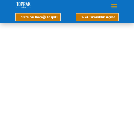
100% Su Kaçağı Tespiti
7/24 Tıkanıklık Açma
İstanbul acil su
tesisatçısı
Toprak tesisat 2000 yılından itibaren sıhhi tesisat
ve mekanik tesisat arıza ve tamirine dair İstanbul
geneline hizmet vermektedir. Ülkemizde birçok
projenin hayata geçmesinde önemli rol oynayan
firmamız bu tecrübesini sektörün servis kısmına
aktararak su Tesisatı Sorunlarınıza Kalıcı ve
Garantili Çözüm üretmeye karar verdik.
Hemen Ara
Fiyat Al
