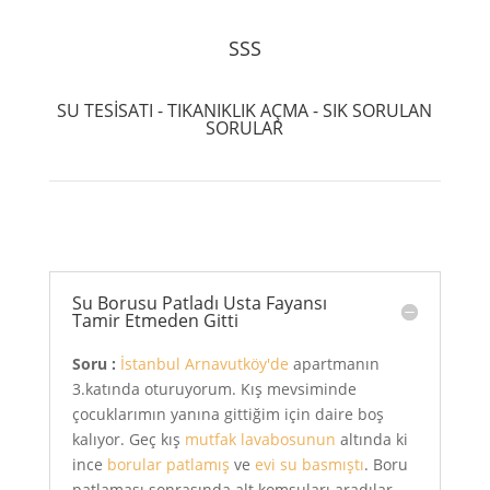
SSS
SU TESİSATI - TIKANIKLIK AÇMA - SIK SORULAN
SORULAR
Su Borusu Patladı Usta Fayansı
Tamir Etmeden Gitti
Soru :
İstanbul Arnavutköy'de
apartmanın
3.katında oturuyorum. Kış mevsiminde
çocuklarımın yanına gittiğim için daire boş
kalıyor. Geç kış
mutfak lavabosunun
altında ki
ince
borular patlamış
ve
evi su basmıştı
. Boru
patlaması sonrasında alt komşuları aradılar.