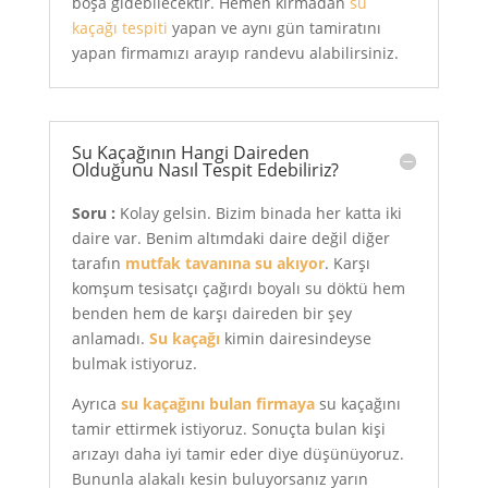
boşa gidebilecektir. Hemen kırmadan
su
kaçağı tespiti
yapan ve aynı gün tamiratını
yapan firmamızı arayıp randevu alabilirsiniz.
Su Kaçağının Hangi Daireden
Olduğunu Nasıl Tespit Edebiliriz?
Soru :
Kolay gelsin. Bizim binada her katta iki
daire var. Benim altımdaki daire değil diğer
tarafın
mutfak tavanına su akıyor
. Karşı
komşum tesisatçı çağırdı boyalı su döktü hem
benden hem de karşı daireden bir şey
anlamadı.
Su kaçağı
kimin dairesindeyse
bulmak istiyoruz.
Ayrıca
su kaçağını bulan firmaya
su kaçağını
tamir ettirmek istiyoruz. Sonuçta bulan kişi
arızayı daha iyi tamir eder diye düşünüyoruz.
Bununla alakalı kesin buluyorsanız yarın