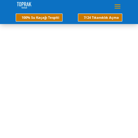
100% Su Kaçağı Tespiti
7/24 Tıkanıklık Açma
sarıyer su kaçağı tespiti
Kırmadan ve kesinlikle tesisatınıza hiç bir zarar
vermeden 100% noktasal olarak dinleme cihazları
ile su kaçağı tespiti yapıyoruz. Hemen arayın
servisimiz 30 dk da ayağınıza gelsin. Su kaçağı
tespitinde artık tesisatınıza zarar vermeyin.
Hemen Ara
Fiyat Al
