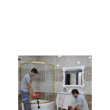
amacı en az hasarla arızayı tamir etmektir.
İnternet vasıtası ile evinize çağıracağınız
servisten su kaçağını garantili olarak tespit
etmelerini isteyiniz. Sizlere su kaçağını nasıl
tespit ettiğimizi kısaca anlatalım.