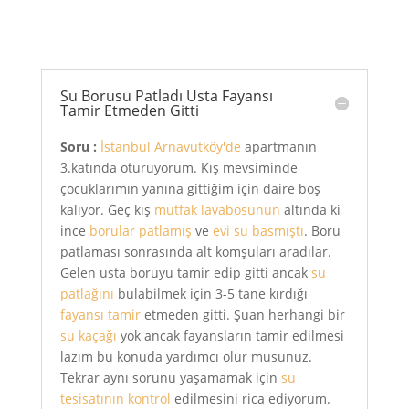
Su Borusu Patladı Usta Fayansı
Tamir Etmeden Gitti
Soru :
İstanbul Arnavutköy'de
apartmanın
3.katında oturuyorum. Kış mevsiminde
çocuklarımın yanına gittiğim için daire boş
kalıyor. Geç kış
mutfak lavabosunun
altında ki
ince
borular patlamış
ve
evi su basmıştı
. Boru
patlaması sonrasında alt komşuları aradılar.
Gelen usta boruyu tamir edip gitti ancak
su
patlağını
bulabilmek için 3-5 tane kırdığı
fayansı tamir
etmeden gitti. Şuan herhangi bir
su kaçağı
yok ancak fayansların tamir edilmesi
lazım bu konuda yardımcı olur musunuz.
Tekrar aynı sorunu yaşamamak için
su
tesisatının kontrol
edilmesini rica ediyorum.