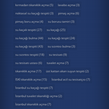
kırmadan tıkanıklık açma
(5)
lavabo açma
(3)
noktasal su kaçağı tespiti
(3)
pimaş açma
(6)
pimaş boru açma
(4)
su borusu tamiri
(3)
su kaçak tespiti
(27)
su kaçağı
(25)
su kaçağı bulma
(44)
su kaçağı tespit
(24)
su kaçağı tespiti
(43)
su sızıntısı bulma
(3)
su sızıntısı tespiti
(18)
su tesisatı
(9)
su tesisatı ustası
(6)
tuvalet açma
(7)
tıkanıklık açma
(17)
üst kattan akan suyun tespiti
(2)
İSKİ tıkanıklık açma
(15)
İstanbul acil su tesisatçısı
(7)
İstanbul su kaçağı tespiti
(7)
İstanbul tuvalet tıkanıklığı açma
(2)
İstanbul tıkanıklık açma
(7)