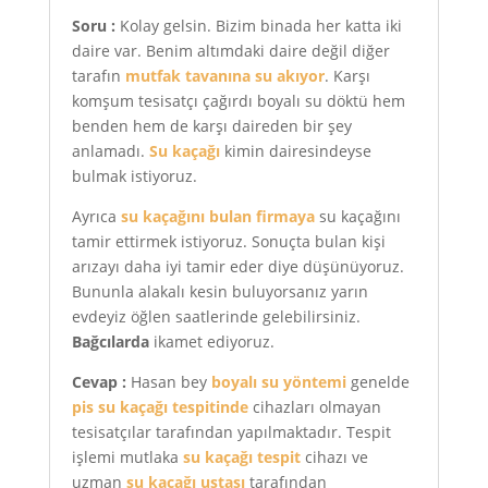
Soru :
Kolay gelsin. Bizim binada her katta iki
daire var. Benim altımdaki daire değil diğer
tarafın
mutfak tavanına su akıyor
. Karşı
komşum tesisatçı çağırdı boyalı su döktü hem
benden hem de karşı daireden bir şey
anlamadı.
Su kaçağı
kimin dairesindeyse
bulmak istiyoruz.
Ayrıca
su kaçağını bulan firmaya
su kaçağını
tamir ettirmek istiyoruz. Sonuçta bulan kişi
arızayı daha iyi tamir eder diye düşünüyoruz.
Bununla alakalı kesin buluyorsanız yarın
evdeyiz öğlen saatlerinde gelebilirsiniz.
Bağcılarda
ikamet ediyoruz.
Cevap :
Hasan bey
boyalı su yöntemi
genelde
pis su kaçağı tespitinde
cihazları olmayan
tesisatçılar tarafından yapılmaktadır. Tespit
işlemi mutlaka
su kaçağı tespit
cihazı ve
uzman
su kaçağı ustası
tarafından