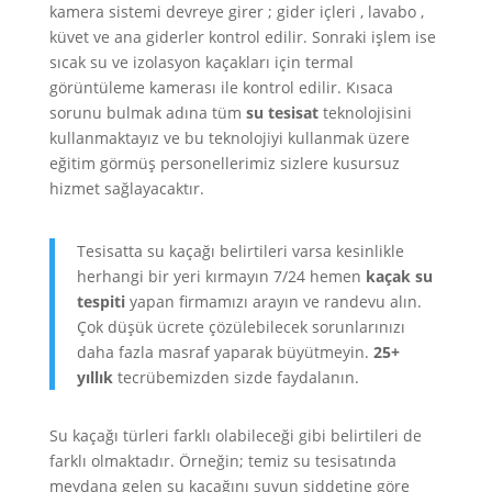
kamera sistemi devreye girer ; gider içleri , lavabo ,
küvet ve ana giderler kontrol edilir. Sonraki işlem ise
sıcak su ve izolasyon kaçakları için termal
görüntüleme kamerası ile kontrol edilir. Kısaca
sorunu bulmak adına tüm
su tesisat
teknolojisini
kullanmaktayız ve bu teknolojiyi kullanmak üzere
eğitim görmüş personellerimiz sizlere kusursuz
hizmet sağlayacaktır.
Tesisatta su kaçağı belirtileri varsa kesinlikle
herhangi bir yeri kırmayın 7/24 hemen
kaçak su
tespiti
yapan firmamızı arayın ve randevu alın.
Çok düşük ücrete çözülebilecek sorunlarınızı
daha fazla masraf yaparak büyütmeyin.
25+
yıllık
tecrübemizden sizde faydalanın.
Su kaçağı türleri farklı olabileceği gibi belirtileri de
farklı olmaktadır. Örneğin; temiz su tesisatında
meydana gelen su kaçağını suyun şiddetine göre