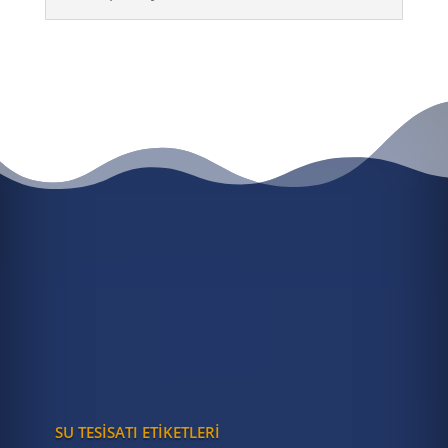
HEMEN 7/24 ACIL SU TESISATÇISI
ÇAĞIR
HEMEN 7/24 ACİL SU
TESİSATÇISI ÇAĞIR
0 (537) 953 73 13
SU TESISATI ETIKETLERI