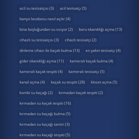
acil su tesisatçısı
(3)
acil tesisatçı
(5)
banyo lavabosu nasıl açılır
(4)
bina boşluğundan su sızıyor
(2)
boru tıkanıklığı açma
(13)
cihazlı su tesisatçısı
(3)
cihazlı tesisatçı
(2)
dinleme cihazı ile kaçak bulma
(13)
en yakın tesisatçı
(4)
gider tıkanıklığı açma
(11)
kameralı kaçak bulma
(4)
kameralı kaçak tespiti
(4)
kameralı tesisatçı
(5)
kanal açma
(4)
kaçak su tespiti
(28)
klozet açma
(5)
kombi su kaçağı
(2)
kırmadan kaçak tespiti
(2)
kırmadan su kaçak tespiti
(16)
kırmadan su kaçağı bulma
(5)
kırmadan su kaçağı tamiri
(3)
kırmadan su kaçağı tespiti
(5)