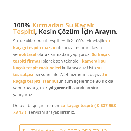
100%
Kırmadan Su Kaçak
Tespiti
, Kesin Çözüm İçin Arayın.
Su kaçakları nasıl tespit edilir? 100% teknolojik
su
kaçağı tespit cihazları
ile arıza tespitini kesin
ve
noktasal
olarak kırmadan yapıyoruz.
Su kaçak
tespiti firması
olarak son teknoloji
kameralı su
kaçak tespit makineleri
kullanıyoruz.Usta
su
tesisatçısı
personeli ile 7/24 hizmetinizdeyiz.
Su
kaçağı tespiti
İstanbul
‘un tüm ilçelerinde
30 dk
da
yapılır.Aynı gün
2 yıl garantili
olarak tamirat
yapıyoruz.
Detaylı bilgi için hemen
su kaçağı tespiti
( 0 537 953
73 13 )
servisini arayabilirsiniz.