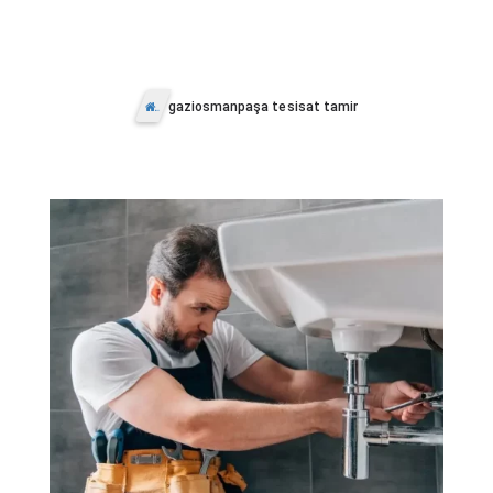
gaziosmanpaşa tesisat tamir
Anasayfa