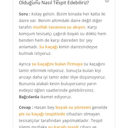
Olduğunu Nasıl Tespit Edebiliriz?
Soru :
Kolay gelsin. Bizim binada her katta iki
daire var. Benim altımdaki daire değil diğer
tarafın
mutfak tavanına su akıyor
. Karşı
komşum tesisatçı çağırdı boyalı su döktü hem
benden hem de karşı daireden bir şey
anlamadı.
Su kaçağı
kimin dairesindeyse
bulmak istiyoruz.
Ayrıca
su kaçağını bulan firmaya
su kaçağını
tamir ettirmek istiyoruz. Sonuçta bulan kişi
arızayı daha iyi tamir eder diye düşünüyoruz.
Bununla alakalı kesin buluyorsanız yarın
evdeyiz öğlen saatlerinde gelebilirsiniz.
Bağcılarda
ikamet ediyoruz.
Cevap :
Hasan bey
boyalı su yöntemi
genelde
pis su kaçağı tespitinde
cihazları olmayan
tesisatçılar tarafından yapılmaktadır. Tespit
işlemi mutlaka
su kaçağı tespit
cihazı ve