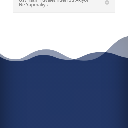
Ne Yapmalıyız.
HEMEN 7/24 ACIL SU TESISATÇISI
ÇAĞIR
HEMEN 7/24 ACİL SU
TESİSATÇISI ÇAĞIR
0 (537) 953 73 13