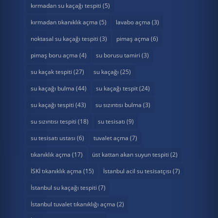
kırmadan su kaçağı tespiti
(5)
kırmadan tıkanıklık açma
(5)
lavabo açma
(3)
noktasal su kaçağı tespiti
(3)
pimaş açma
(6)
pimaş boru açma
(4)
su borusu tamiri
(3)
su kaçak tespiti
(27)
su kaçağı
(25)
su kaçağı bulma
(44)
su kaçağı tespit
(24)
su kaçağı tespiti
(43)
su sızıntısı bulma
(3)
su sızıntısı tespiti
(18)
su tesisatı
(9)
su tesisatı ustası
(6)
tuvalet açma
(7)
tıkanıklık açma
(17)
üst kattan akan suyun tespiti
(2)
İSKİ tıkanıklık açma
(15)
İstanbul acil su tesisatçısı
(7)
İstanbul su kaçağı tespiti
(7)
İstanbul tuvalet tıkanıklığı açma
(2)