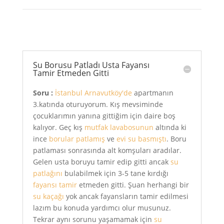
Su Borusu Patladı Usta Fayansı
Tamir Etmeden Gitti
Soru :
İstanbul Arnavutköy'de
apartmanın
3.katında oturuyorum. Kış mevsiminde
çocuklarımın yanına gittiğim için daire boş
kalıyor. Geç kış
mutfak lavabosunun
altında ki
ince
borular patlamış
ve
evi su basmıştı
. Boru
patlaması sonrasında alt komşuları aradılar.
Gelen usta boruyu tamir edip gitti ancak
su
patlağını
bulabilmek için 3-5 tane kırdığı
fayansı tamir
etmeden gitti. Şuan herhangi bir
su kaçağı
yok ancak fayansların tamir edilmesi
lazım bu konuda yardımcı olur musunuz.
Tekrar aynı sorunu yaşamamak için
su