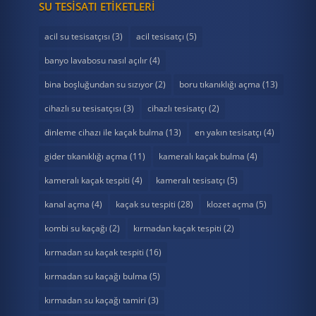
SU TESISATI ETIKETLERI
acil su tesisatçısı
(3)
acil tesisatçı
(5)
banyo lavabosu nasıl açılır
(4)
bina boşluğundan su sızıyor
(2)
boru tıkanıklığı açma
(13)
cihazlı su tesisatçısı
(3)
cihazlı tesisatçı
(2)
dinleme cihazı ile kaçak bulma
(13)
en yakın tesisatçı
(4)
gider tıkanıklığı açma
(11)
kameralı kaçak bulma
(4)
kameralı kaçak tespiti
(4)
kameralı tesisatçı
(5)
kanal açma
(4)
kaçak su tespiti
(28)
klozet açma
(5)
kombi su kaçağı
(2)
kırmadan kaçak tespiti
(2)
kırmadan su kaçak tespiti
(16)
kırmadan su kaçağı bulma
(5)
kırmadan su kaçağı tamiri
(3)