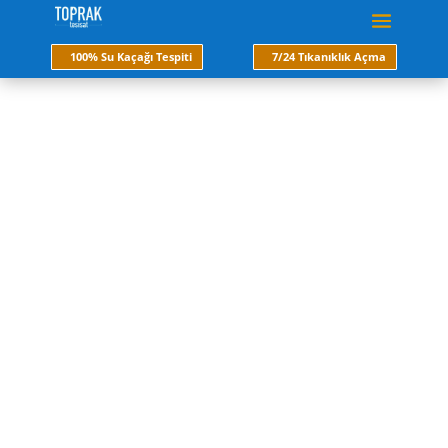
100% Su Kaçağı Tespiti
7/24 Tıkanıklık Açma
gaziosmanpaşa tesisat
tamir
Toprak tesisat 2000 yılından itibaren sıhhi tesisat
ve mekanik tesisat arıza ve tamirine dair İstanbul
geneline hizmet vermektedir. Ülkemizde birçok
projenin hayata geçmesinde önemli rol oynayan
firmamız bu tecrübesini sektörün servis kısmına
aktararak su Tesisatı Sorunlarınıza Kalıcı ve
Garantili Çözüm üretmeye karar verdik.
Hemen Ara
Fiyat Al
