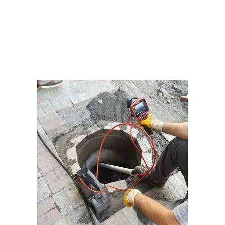
pis su, bina rögarına oradan da şebeke
kanalına dökülür.