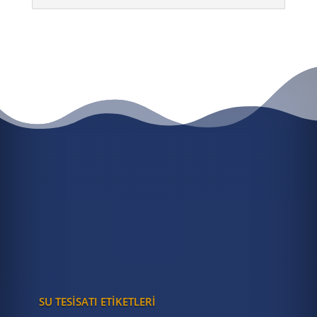
HEMEN 7/24 ACIL SU TESISATÇISI
ÇAĞIR
HEMEN 7/24 ACİL SU
TESİSATÇISI ÇAĞIR
0 (537) 953 73 13
SU TESISATI ETIKETLERI