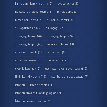
kırmadan tıkanıklık açma
(5)
lavabo açma
(3)
noktasal su kaçağı tespiti
(3)
pimaş açma
(6)
pimaş boru açma
(4)
su borusu tamiri
(3)
su kaçak tespiti
(27)
su kaçağı
(25)
su kaçağı bulma
(44)
su kaçağı tespit
(24)
su kaçağı tespiti
(43)
su sızıntısı bulma
(3)
su sızıntısı tespiti
(18)
su tesisatı
(9)
su tesisatı ustası
(6)
tuvalet açma
(7)
tıkanıklık açma
(17)
üst kattan akan suyun tespiti
(2)
İSKİ tıkanıklık açma
(15)
İstanbul acil su tesisatçısı
(7)
İstanbul su kaçağı tespiti
(7)
İstanbul tuvalet tıkanıklığı açma
(2)
İstanbul tıkanıklık açma
(7)