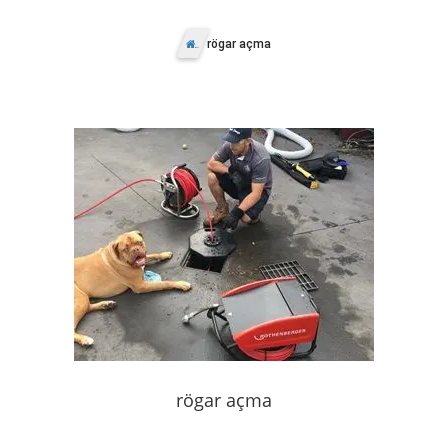
rögar açma
Anasayfa
rögar açma