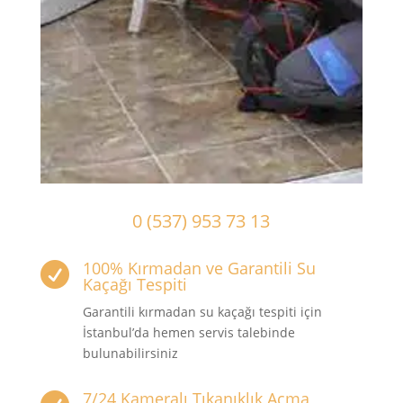
0 (537) 953 73 13
100% Kırmadan ve Garantili Su

Kaçağı Tespiti
Garantili kırmadan su kaçağı tespiti için
İstanbul’da hemen servis talebinde
bulunabilirsiniz
7/24 Kameralı Tıkanıklık Açma