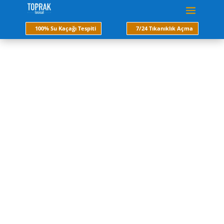
100% Su Kaçağı Tespiti
7/24 Tıkanıklık Açma
rögar açma
Kırmadan ve kesinlikle tesisatınıza hiç bir zarar
vermeden rögar açma. Rögar tıkanıklığı açma için
hemen arayın servisimiz 30 dk da ayağınıza
gelsin. Rögar tıkandığında rögarın yeri tespit
edilip tıkanmaya sebep olan cisimler içeriden
temizlenir.
Hemen Ara
Fiyat Al
