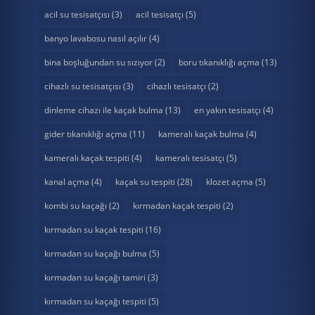
acil su tesisatçısı
(3)
acil tesisatçı
(5)
banyo lavabosu nasıl açılır
(4)
bina boşluğundan su sızıyor
(2)
boru tıkanıklığı açma
(13)
cihazlı su tesisatçısı
(3)
cihazlı tesisatçı
(2)
dinleme cihazı ile kaçak bulma
(13)
en yakın tesisatçı
(4)
gider tıkanıklığı açma
(11)
kameralı kaçak bulma
(4)
kameralı kaçak tespiti
(4)
kameralı tesisatçı
(5)
kanal açma
(4)
kaçak su tespiti
(28)
klozet açma
(5)
kombi su kaçağı
(2)
kırmadan kaçak tespiti
(2)
kırmadan su kaçak tespiti
(16)
kırmadan su kaçağı bulma
(5)
kırmadan su kaçağı tamiri
(3)
kırmadan su kaçağı tespiti
(5)