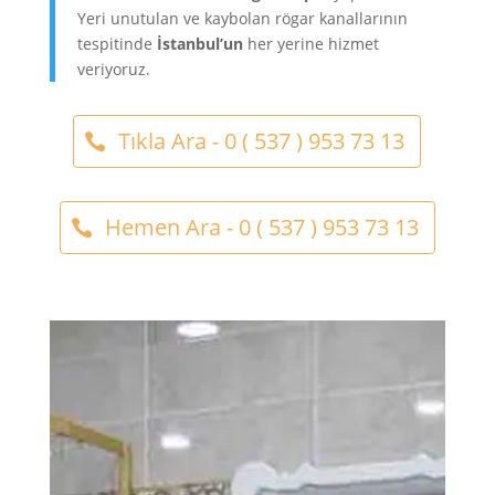
Yeri unutulan ve kaybolan rögar kanallarının
tespitinde
İstanbul’un
her yerine hizmet
veriyoruz.
Tıkla Ara - 0 ( 537 ) 953 73 13
Hemen Ara - 0 ( 537 ) 953 73 13